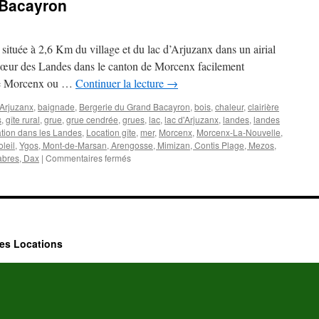
 Bacayron
ituée à 2,6 Km du village et du lac d’Arjuzanx dans un airial
cœur des Landes dans le canton de Morcenx facilement
 de Morcenx ou …
Continuer la lecture
→
Arjuzanx
,
baignade
,
Bergerie du Grand Bacayron
,
bois
,
chaleur
,
clairière
s
,
gîte rural
,
grue
,
grue cendrée
,
grues
,
lac
,
lac d'Arjuzanx
,
landes
,
landes
ation dans les Landes
,
Location gîte
,
mer
,
Morcenx
,
Morcenx-La-Nouvelle
,
oleil
,
Ygos, Mont-de-Marsan, Arengosse, Mimizan, Contis Plage, Mezos,
sur
abres, Dax
|
Commentaires fermés
La
Bergerie
du
Grand
Bacayron
es Locations