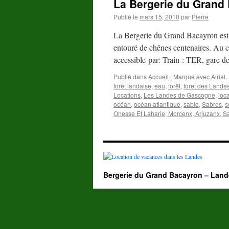
La Bergerie du Grand
Publié le
mars 15, 2010
par
Pierre
La Bergerie du Grand Bacayron est s
entouré de chênes centenaires. Au 
accessible par: Train : TER, gare
Publié dans
Accueil
|
Marqué avec
Airial
,
forêt landaise
,
eau
,
forêt
,
foret des Lande
Locations
,
Les Landes de Gascogne
,
loc
océan
,
océan atlantique
,
sable
,
Sabres
,
s
Onesse Et Laharie, Morcenx, Arjuzanx, S
Bergerie du Grand Bacayron – Land