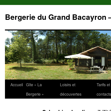
Aller
au
Bergerie du Grand Bacayron 
contenu
Accueil
Gîte « La
Loisirs et
Tarifs et
Bergerie »
découvertes
contact