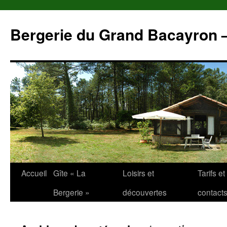
Aller
au
Bergerie du Grand Bacayron 
contenu
Accueil
Gîte « La
Loisirs et
Tarifs et
Bergerie »
découvertes
contact