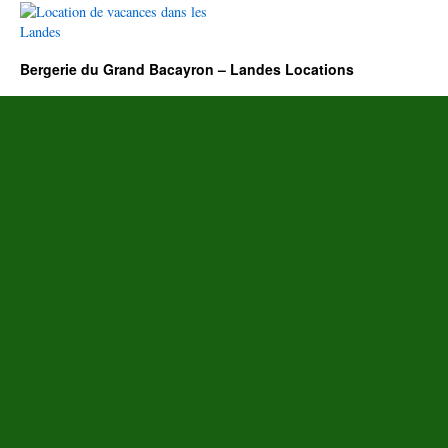
Grand
Bacayron
Bergerie du Grand Bacayron – Landes Locations