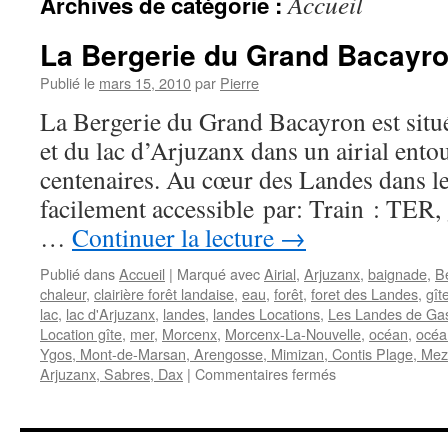
Accueil
Archives de catégorie :
La Bergerie du Grand Bacayr
Publié le
mars 15, 2010
par
Pierre
La Bergerie du Grand Bacayron est situ
et du lac d’Arjuzanx dans un airial ento
centenaires. Au cœur des Landes dans 
facilement accessible par: Train : TER
…
Continuer la lecture
→
Publié dans
Accueil
|
Marqué avec
Airial
,
Arjuzanx
,
baignade
,
B
chaleur
,
clairière forêt landaise
,
eau
,
forêt
,
foret des Landes
,
gît
lac
,
lac d'Arjuzanx
,
landes
,
landes Locations
,
Les Landes de Ga
Location gîte
,
mer
,
Morcenx
,
Morcenx-La-Nouvelle
,
océan
,
océa
Ygos, Mont-de-Marsan, Arengosse, Mimizan, Contis Plage, Mez
sur
Arjuzanx, Sabres, Dax
|
Commentaires fermés
La
Bergerie
du