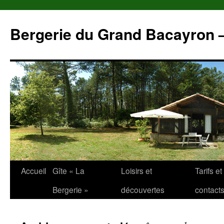
Aller
au
Bergerie du Grand Bacayron 
contenu
Accueil
Gîte « La
Loisirs et
Tarifs et
Bergerie »
découvertes
contact