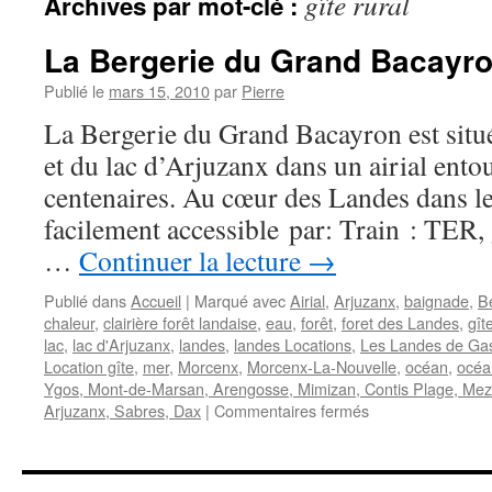
gîte rural
Archives par mot-clé :
La Bergerie du Grand Bacayr
Publié le
mars 15, 2010
par
Pierre
La Bergerie du Grand Bacayron est situ
et du lac d’Arjuzanx dans un airial ento
centenaires. Au cœur des Landes dans 
facilement accessible par: Train : TER
…
Continuer la lecture
→
Publié dans
Accueil
|
Marqué avec
Airial
,
Arjuzanx
,
baignade
,
B
chaleur
,
clairière forêt landaise
,
eau
,
forêt
,
foret des Landes
,
gît
lac
,
lac d'Arjuzanx
,
landes
,
landes Locations
,
Les Landes de Ga
Location gîte
,
mer
,
Morcenx
,
Morcenx-La-Nouvelle
,
océan
,
océa
Ygos, Mont-de-Marsan, Arengosse, Mimizan, Contis Plage, Mez
sur
Arjuzanx, Sabres, Dax
|
Commentaires fermés
La
Bergerie
du