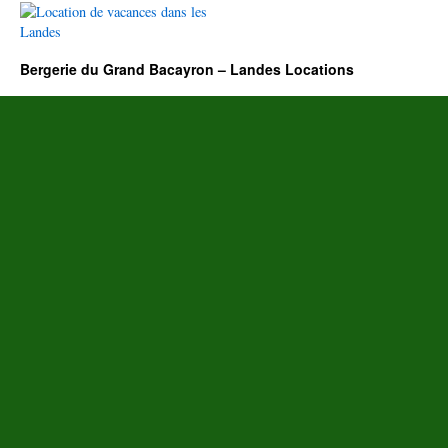
Grand
Bacayron
Bergerie du Grand Bacayron – Landes Locations